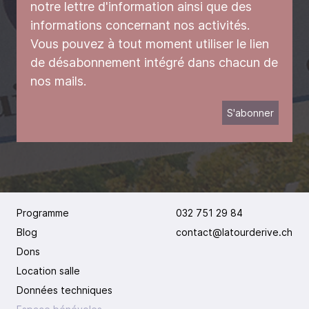
notre lettre d'information ainsi que des
informations concernant nos activités.
Vous pouvez à tout moment utiliser le lien
de désabonnement intégré dans chacun de
nos mails.
Programme
032 751 29 84
Blog
contact@latourderive.ch
Dons
Location salle
Données techniques