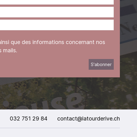
ainsi que des informations concernant nos
 mails.
032 751 29 84
contact@latourderive.ch