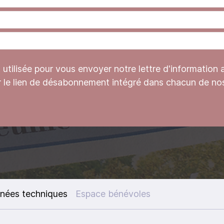
tilisée pour vous envoyer notre lettre d'information 
r le lien de désabonnement intégré dans chacun de nos
nées techniques
Espace bénévoles