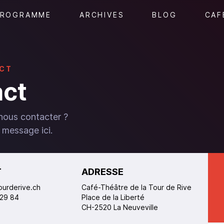
PROGRAMME
ARCHIVES
BLOG
CAF
CT
ct
nous contacter ?
 message ici.
T
ADRESSE
ourderive.ch
Café-Théâtre de la Tour de Rive
 29 84
Place de la Liberté
CH-2520 La Neuveville