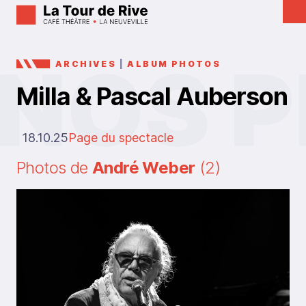
ARCHIVES
|
ALBUM PHOTOS
Milla & Pascal Auberson
18.10.25
Page du spectacle
Photos de
André Weber
(2)