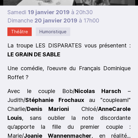
Samedi
19 janvier 2019
à 20h30
Dimanche
20 janvier 2019
à 17h00
Théâtre
Humoristique
La troupe LES DISPARATES vous présentent :
LE GRAIN DE SABLE
Une comédie, l’oeuvre du Français Dominique
Roffet ?
Avec le couple Bob/
Nicolas Harsch
–
Judith/
Stéphanie Frochaux
au "couple­ami"
Charlie/
Denis Marioni
­ Chloé/
Anne­Carole
Louis
, sans oublier la note discordante
qu’apporte la fille du premier couple :
Marie/
Joanie Wannenmacher
, en réalité...