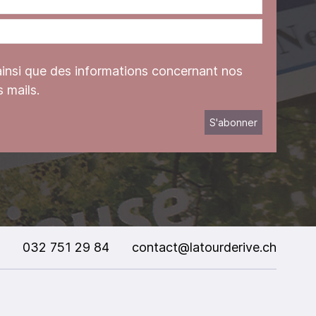
ainsi que des informations concernant nos
 mails.
032 751 29 84
contact@latourderive.ch