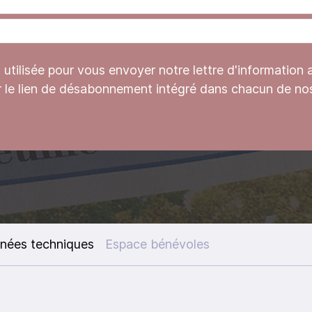
tilisée pour vous envoyer notre lettre d'information 
r le lien de désabonnement intégré dans chacun de nos
nées techniques
Espace bénévoles