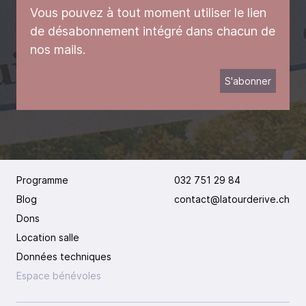
Vous pouvez à tout moment utiliser le lien
de désabonnement intégré dans chacun de
nos mails.
Programme
032 751 29 84
Blog
contact@latourderive.ch
Dons
Location salle
Données techniques
Espace bénévoles