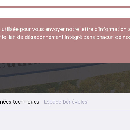
tilisée pour vous envoyer notre lettre d'information 
r le lien de désabonnement intégré dans chacun de nos
nées techniques
Espace bénévoles