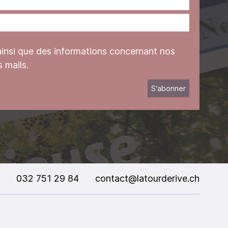
ainsi que des informations concernant nos
 mails.
032 751 29 84
contact@latourderive.ch