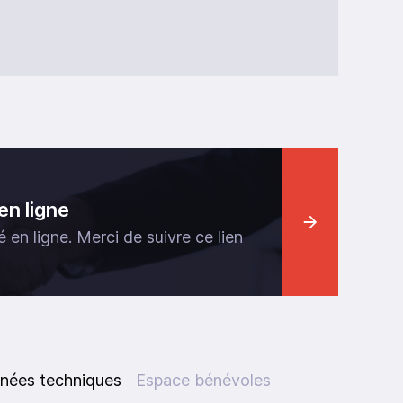
en ligne
 en ligne. Merci de suivre ce lien
nées techniques
Espace bénévoles