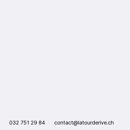
032 751 29 84
contact@latourderive.ch