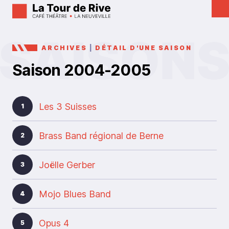
ARCHIVES
|
DÉTAIL D'UNE SAISON
Saison 2004-2005
Les 3 Suisses
1
Brass Band régional de Berne
2
Joëlle Gerber
3
Mojo Blues Band
4
Opus 4
5