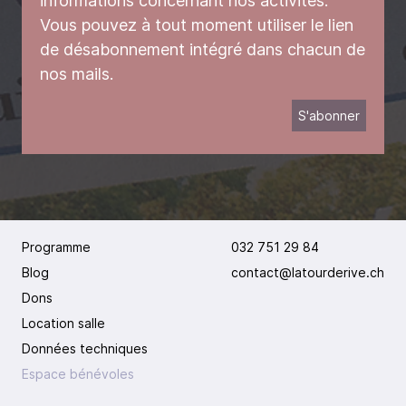
informations concernant nos activités.
Vous pouvez à tout moment utiliser le lien
de désabonnement intégré dans chacun de
nos mails.
Programme
032 751 29 84
Blog
contact@latourderive.ch
Dons
Location salle
Données techniques
Espace bénévoles