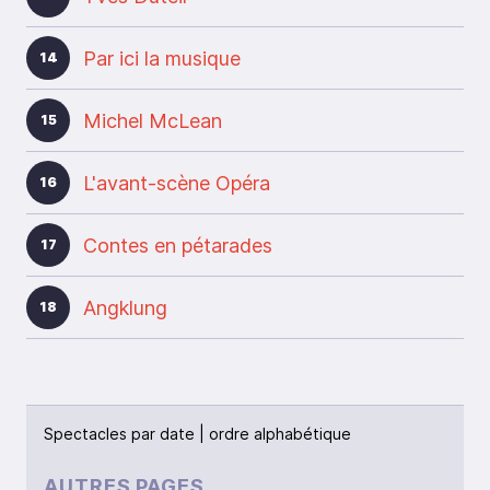
Par ici la musique
14
Michel McLean
15
L'avant-scène Opéra
16
Contes en pétarades
17
Angklung
18
Spectacles par
date
|
ordre alphabétique
AUTRES PAGES