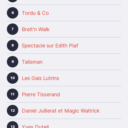
Tordu & Co
6
Breit'n Walk
7
Spectacle sur Edith Piaf
8
Talisman
9
Les Gais Lutrins
10
Pierre Tisserand
11
Daniel Juillerat et Magic Waltrick
12
Yves Duteil
13